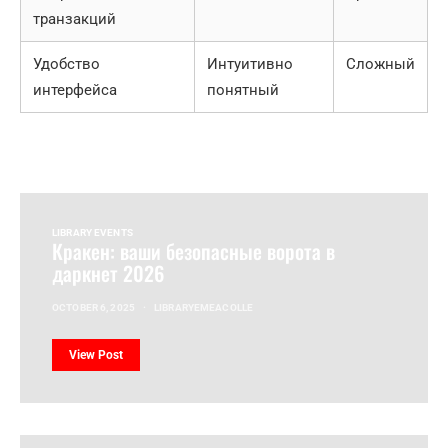
транзакций
Удобство
Интуитивно
Сложный
интерфейса
понятный
LIBRARY EVENTS
Кракен: ваши безопасные ворота в
даркнет 2026
OCTOBER 6, 2025
LIBRARYEMEACOLLE
View Post