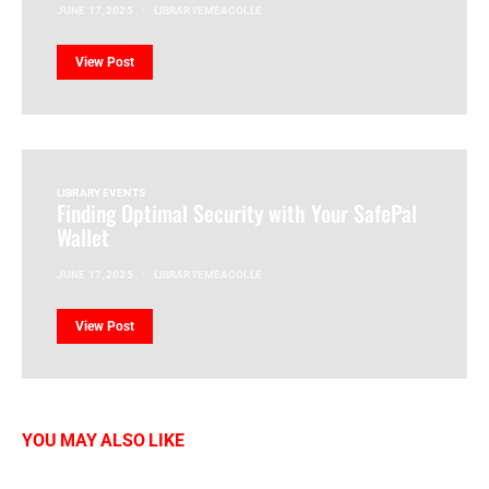
JUNE 17, 2025
LIBRARYEMEACOLLE
View Post
LIBRARY EVENTS
Finding Optimal Security with Your SafePal
Wallet
JUNE 17, 2025
LIBRARYEMEACOLLE
View Post
YOU MAY ALSO LIKE